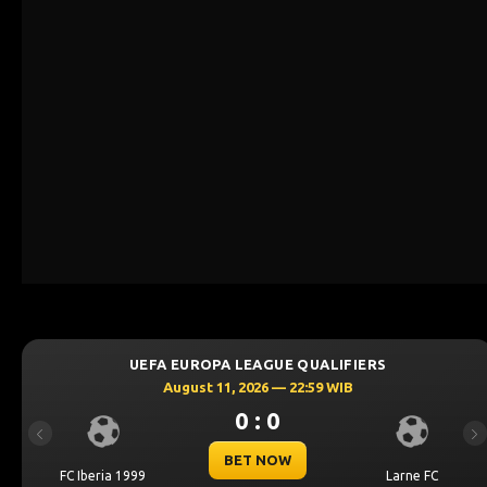
AGUE QUALIFIERS
UEFA CHAMPIONS LE
26 — 22:59 WIB
August 11, 2026
: 0
0 : 
Previous
Ne
 NOW
BET N
Larne FC
Bodo Glimt