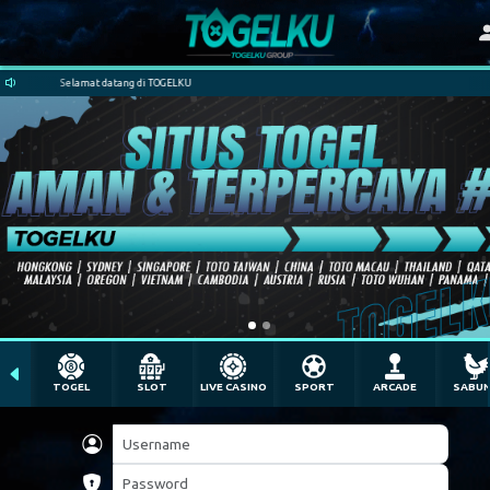
Selamat datang di TOGELKU
TOGEL
SLOT
LIVE CASINO
SPORT
ARCADE
SABU