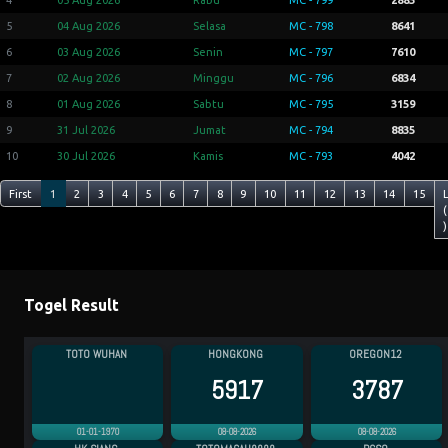
4
05 Aug 2026
Rabu
MC - 799
2883
5
04 Aug 2026
Selasa
MC - 798
8641
6
03 Aug 2026
Senin
MC - 797
7610
7
02 Aug 2026
Minggu
MC - 796
6834
8
01 Aug 2026
Sabtu
MC - 795
3159
9
31 Jul 2026
Jumat
MC - 794
8835
10
30 Jul 2026
Kamis
MC - 793
4042
First
1
2
3
4
5
6
7
8
9
10
11
12
13
14
15
(
)
Togel Result
TOTO WUHAN
HONGKONG
OREGON12
5917
3787
01-01-1970
08-08-2026
08-08-2026