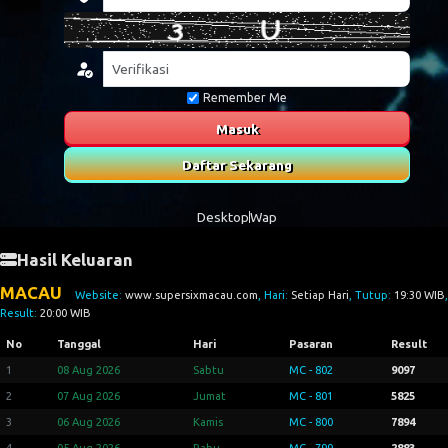
Remember Me
Masuk
Daftar Sekarang
Desktop
Wap
Hasil Keluaran
MACAU
Website:
www.supersixmacau.com
, Hari:
Setiap Hari
, Tutup:
19:30 WIB
,
Result:
20:00 WIB
No
Tanggal
Hari
Pasaran
Result
1
08 Aug 2026
Sabtu
MC - 802
9097
2
07 Aug 2026
Jumat
MC - 801
5825
3
06 Aug 2026
Kamis
MC - 800
7894