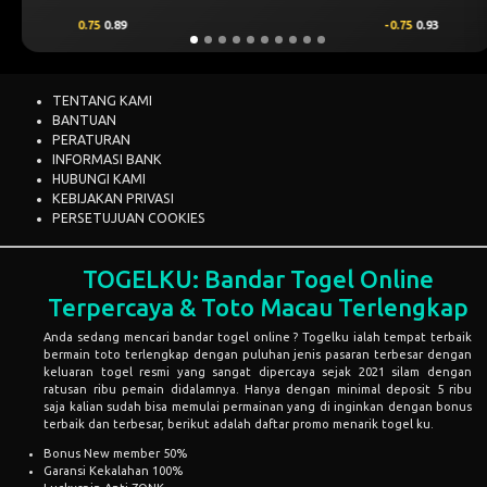
-0.75
0.93
0.25
0.95
TENTANG KAMI
BANTUAN
PERATURAN
INFORMASI BANK
HUBUNGI KAMI
KEBIJAKAN PRIVASI
PERSETUJUAN COOKIES
TOGELKU: Bandar Togel Online
Terpercaya & Toto Macau Terlengkap
Anda sedang mencari bandar togel online ?
Togelku
ialah tempat terbaik
bermain toto terlengkap dengan puluhan jenis pasaran terbesar dengan
keluaran togel resmi yang sangat dipercaya sejak 2021 silam dengan
ratusan ribu pemain didalamnya. Hanya dengan minimal deposit 5 ribu
saja kalian sudah bisa memulai permainan yang di inginkan dengan bonus
terbaik dan terbesar, berikut adalah daftar promo menarik togel ku.
Bonus New member 50%
Garansi Kekalahan 100%