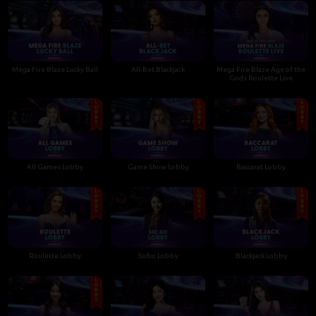
Mega Fire Blaze Lucky Ball
All-Bet Blackjack
Mega Fire Blaze Age of the
Gods Roulette Live
All Games Lobby
Game Show Lobby
Baccarat Lobby
Roulette Lobby
Sicbo Lobby
Blackjack Lobby