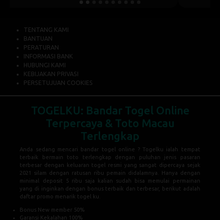
TENTANG KAMI
BANTUAN
PERATURAN
INFORMASI BANK
HUBUNGI KAMI
KEBIJAKAN PRIVASI
PERSETUJUAN COOKIES
TOGELKU: Bandar Togel Online
Terpercaya & Toto Macau
Terlengkap
Anda sedang mencari bandar togel online ?
Togelku
ialah tempat
terbaik bermain toto terlengkap dengan puluhan jenis pasaran
terbesar dengan keluaran togel resmi yang sangat dipercaya sejak
2021 silam dengan ratusan ribu pemain didalamnya. Hanya dengan
minimal deposit 5 ribu saja kalian sudah bisa memulai permainan
yang di inginkan dengan bonus terbaik dan terbesar, berikut adalah
daftar promo menarik togel ku.
Bonus New member 50%
Garansi Kekalahan 100%