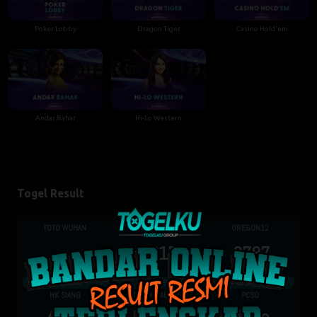
Poker Lobby
Dragon Tiger
Casino Hold'em
Andar Bahar
Hi-Lo Western
Togel Result
TOTO WUHAN
HONGKONG
OREGON12
5917
3787
01-01-1970
08-08-2026
08-08-2026
HK SIANG
TOTOMACAU0000
PCSO